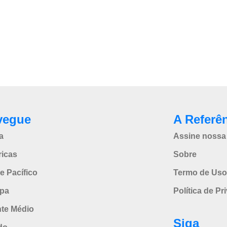
vegue
A Referê
a
Assine nossa 
icas
Sobre
e Pacífico
Termo de Uso
pa
Política de Pr
nte Médio
Siga