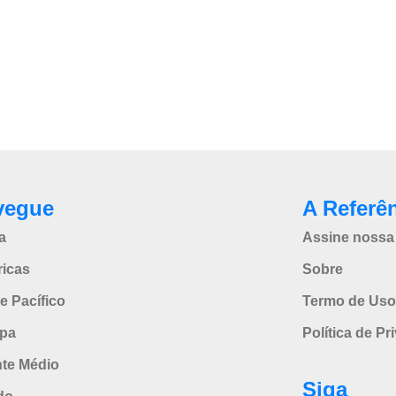
vegue
A Referê
a
Assine nossa 
icas
Sobre
e Pacífico
Termo de Uso
pa
Política de Pr
nte Médio
Siga