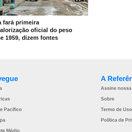
 fará primeira
alorização oficial do peso
e 1959, dizem fontes
vegue
A Referê
a
Assine nossa 
icas
Sobre
e Pacífico
Termo de Uso
pa
Política de Pr
nte Médio