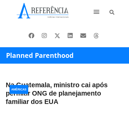
Ásia e Pacífico
Oriente Médio
Planned Parenthood
Na Guatemala, ministro cai após
AMÉRICAS
permitir ONG de planejamento
familiar dos EUA