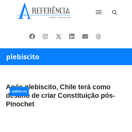
Ásia e Pacífico
Oriente Médio
plebiscito
Após plebiscito, Chile terá como
AMÉRICAS
desafio de criar Constituição pós-
Pinochet