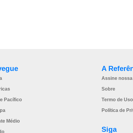
vegue
A Referê
a
Assine nossa 
icas
Sobre
e Pacífico
Termo de Uso
pa
Política de Pr
nte Médio
Siga
do