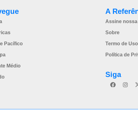
vegue
A Referê
a
Assine nossa 
icas
Sobre
e Pacífico
Termo de Uso
pa
Política de Pr
nte Médio
Siga
do