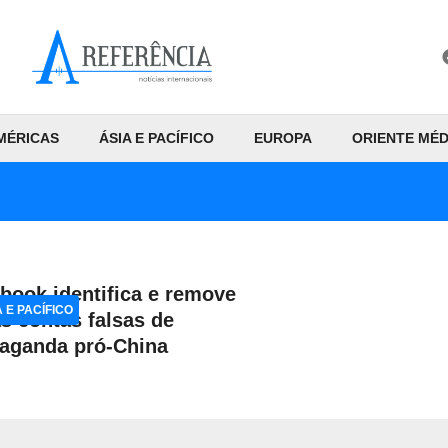
MÉRICAS
ÁSIA E PACÍFICO
EUROPA
ORIENTE MÉD
book identifica e remove
A E PACÍFICO
s contas falsas de
aganda pró-China