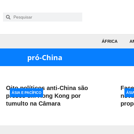
ÁFRICA
A
pró-China
Oito políticos anti-China são
Face
ÁSIA E PACÍFICO
ÁSI
presos em Hong Kong por
nova
tumulto na Câmara
prop