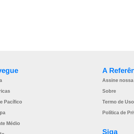
vegue
A Referê
a
Assine nossa 
icas
Sobre
e Pacífico
Termo de Uso
pa
Política de Pr
nte Médio
Siga