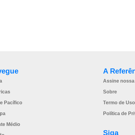
vegue
A Referê
a
Assine nossa 
icas
Sobre
e Pacífico
Termo de Uso
pa
Política de Pr
nte Médio
Siga