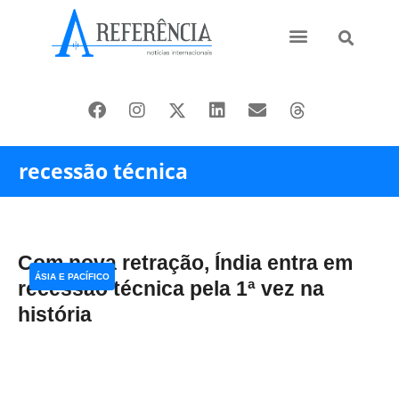
Ásia e Pacífico
Oriente Médio
recessão técnica
Com nova retração, Índia entra em
ÁSIA E PACÍFICO
recessão técnica pela 1ª vez na
história