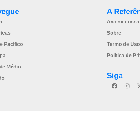
vegue
A Referê
a
Assine nossa 
icas
Sobre
e Pacífico
Termo de Uso
pa
Política de Pr
nte Médio
Siga
do