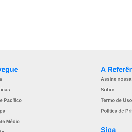
vegue
A Referê
a
Assine nossa 
icas
Sobre
e Pacífico
Termo de Uso
pa
Política de Pr
nte Médio
Siga