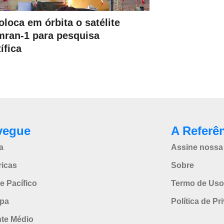
coloca em órbita o satélite
ran-1 para pesquisa
ífica
vegue
A Referê
a
Assine nossa 
icas
Sobre
e Pacífico
Termo de Uso
pa
Política de Pr
nte Médio