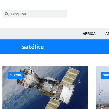
ÁFRICA
A
satélite
EUROPA
ORI