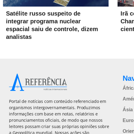
Satélite russo suspeito de
Irã 
integrar programa nuclear
Cham
espacial saiu de controle, dizem
cient
analistas
Na
Áfric
Amér
Portal de notícias com conteúdo referenciado em
organismos intergovernamentais. Produzimos
Ásia 
informações com base em notas, relatórios e
pronunciamentos oficiais, de modo que nossos
Euro
leitores possam criar suas próprias opiniões sobre
Orie
a Geopolítica mundial. Nossas ações são