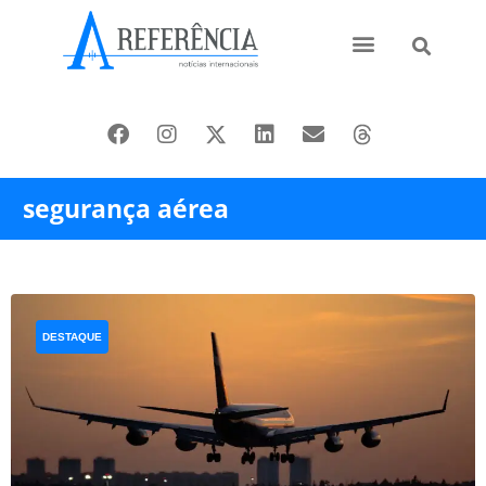
Ásia e Pacífico
Oriente Médio
segurança aérea
DESTAQUE