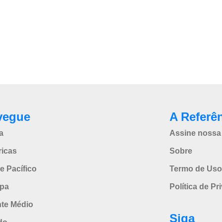
vegue
A Referê
a
Assine nossa 
icas
Sobre
e Pacífico
Termo de Uso
pa
Política de Pr
nte Médio
Siga