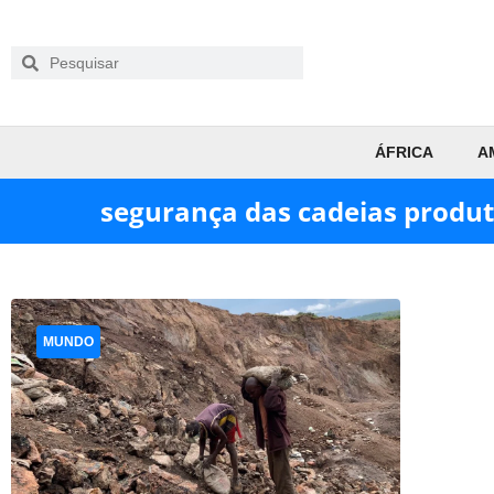
ÁFRICA
A
segurança das cadeias produt
MUNDO