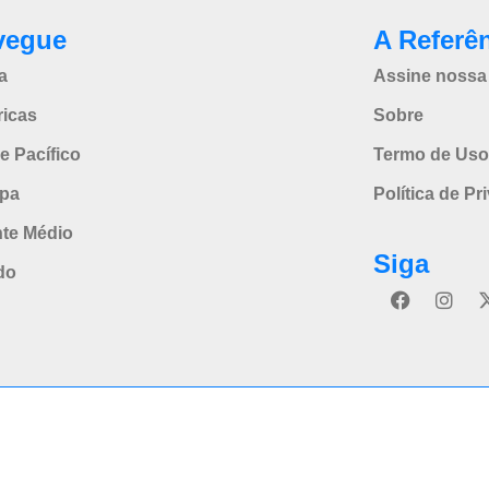
vegue
A Referê
a
Assine nossa 
icas
Sobre
e Pacífico
Termo de Uso
pa
Política de Pr
nte Médio
Siga
do