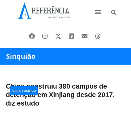
Ásia e Pacífico
Oriente Médio
Sinquião
China construiu 380 campos de
ÁSIA E PACÍFICO
detenção em Xinjiang desde 2017,
diz estudo