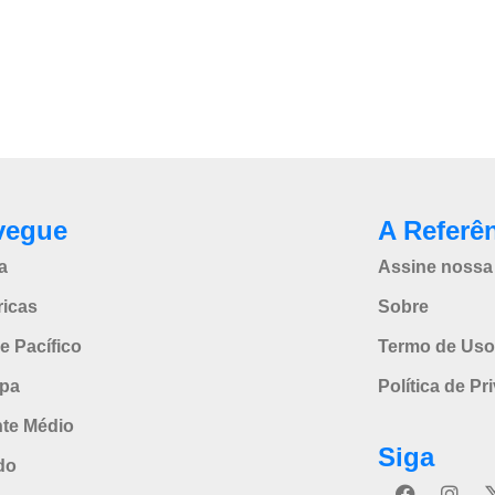
vegue
A Referê
a
Assine nossa 
icas
Sobre
e Pacífico
Termo de Uso
pa
Política de Pr
nte Médio
Siga
do