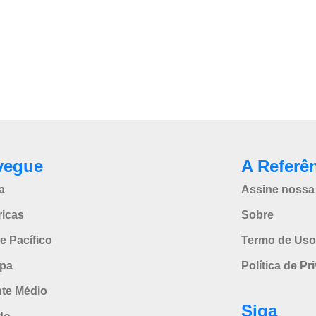
vegue
A Referê
a
Assine nossa 
icas
Sobre
e Pacífico
Termo de Uso
pa
Política de Pr
nte Médio
Siga