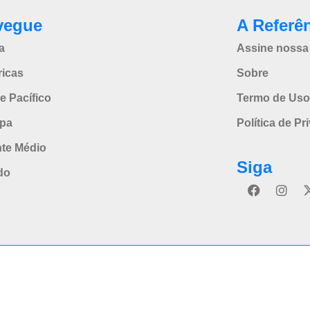
vegue
A Referê
a
Assine nossa 
icas
Sobre
e Pacífico
Termo de Uso
pa
Política de Pr
nte Médio
Siga
do