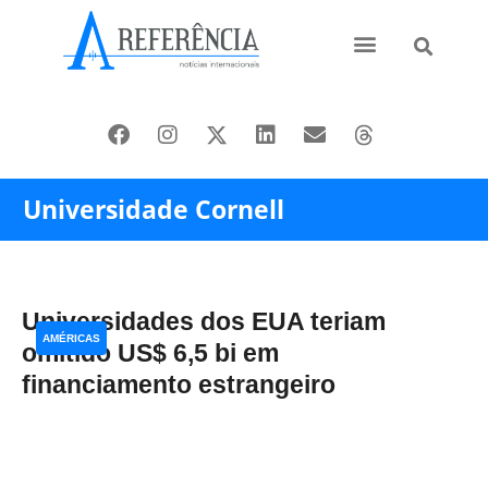
Ásia e Pacífico
Oriente Médio
Universidade Cornell
Universidades dos EUA teriam
AMÉRICAS
omitido US$ 6,5 bi em
financiamento estrangeiro