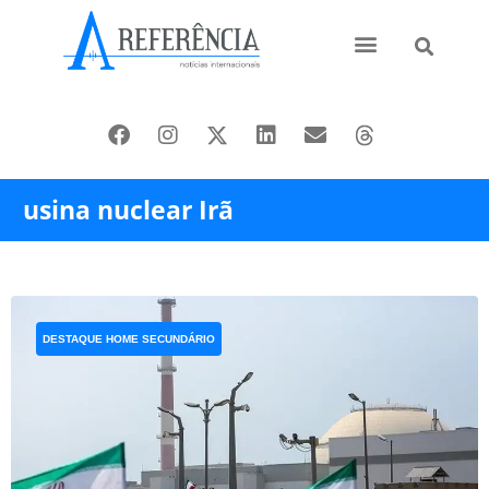
Ásia e Pacífico
Oriente Médio
usina nuclear Irã
DESTAQUE HOME SECUNDÁRIO