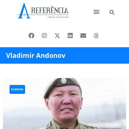
Ásia e Pacífico
Oriente Médio
Vladimir Andonov
EUROPA