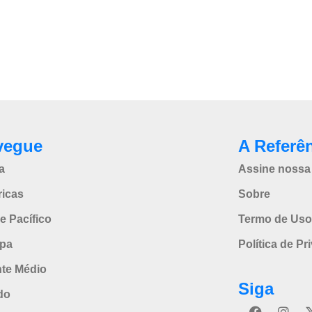
vegue
A Referê
a
Assine nossa 
icas
Sobre
e Pacífico
Termo de Uso
pa
Política de Pr
nte Médio
Siga
do