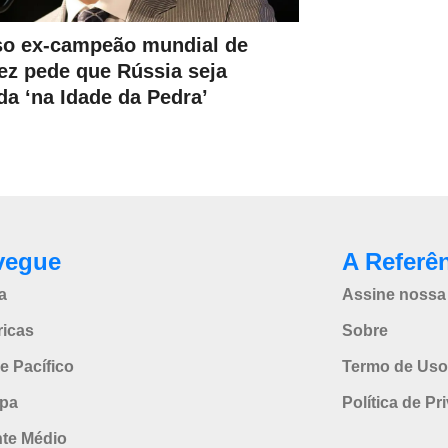
o ex-campeão mundial de
ez pede que Rússia seja
da ‘na Idade da Pedra’
vegue
A Referê
a
Assine nossa 
icas
Sobre
e Pacífico
Termo de Uso
pa
Política de Pr
nte Médio