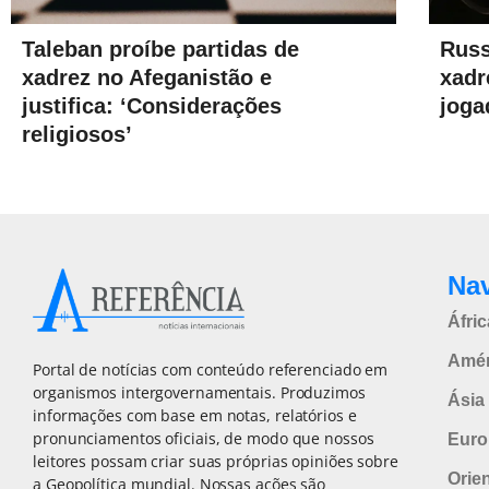
Taleban proíbe partidas de
Russ
xadrez no Afeganistão e
xadr
justifica: ‘Considerações
joga
religiosos’
Na
Áfric
Amér
Portal de notícias com conteúdo referenciado em
organismos intergovernamentais. Produzimos
Ásia 
informações com base em notas, relatórios e
pronunciamentos oficiais, de modo que nossos
Euro
leitores possam criar suas próprias opiniões sobre
Orie
a Geopolítica mundial. Nossas ações são