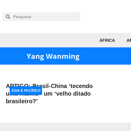
ÁFRICA
A
Yang Wanming
ARTIGO: Brasil-China ‘tecendo
ÁSIA E PACÍFICO
uma manhã’- um ‘velho ditado
brasileiro?’