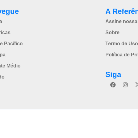
vegue
A Referê
a
Assine nossa 
icas
Sobre
e Pacífico
Termo de Uso
pa
Política de Pr
nte Médio
Siga
do