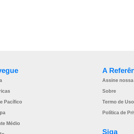
vegue
A Referê
a
Assine nossa 
icas
Sobre
e Pacífico
Termo de Uso
pa
Política de Pr
nte Médio
Siga