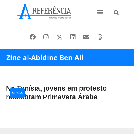
Ásia e Pacífico
Oriente Médio
Zine al-Abidine Ben Ali
Na Tunísia, jovens em protesto
ÁFRICA
relembram Primavera Árabe