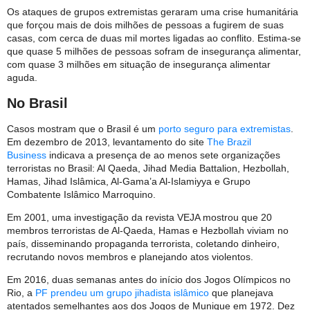
Os ataques de grupos extremistas geraram uma crise humanitária
que forçou mais de dois milhões de pessoas a fugirem de suas
casas, com cerca de duas mil mortes ligadas ao conflito. Estima-se
que quase 5 milhões de pessoas sofram de insegurança alimentar,
com quase 3 milhões em situação de insegurança alimentar
aguda.
No Brasil
Casos mostram que o Brasil é um
porto seguro para extremistas
.
Em dezembro de 2013, levantamento do site
The Brazil
Business
indicava a presença de ao menos sete organizações
terroristas no Brasil: Al Qaeda, Jihad Media Battalion, Hezbollah,
Hamas, Jihad Islâmica, Al-Gama’a Al-Islamiyya e Grupo
Combatente Islâmico Marroquino.
Em 2001, uma investigação da revista VEJA mostrou que 20
membros terroristas de Al-Qaeda, Hamas e Hezbollah viviam no
país, disseminando propaganda terrorista, coletando dinheiro,
recrutando novos membros e planejando atos violentos.
Em 2016, duas semanas antes do início dos Jogos Olímpicos no
Rio, a
PF prendeu um grupo jihadista islâmico
que planejava
atentados semelhantes aos dos Jogos de Munique em 1972. Dez