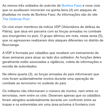
Ao menos três soldados do exército de
Burkina Faso
e nove civis
que os auxiliavam morreram na quinta-feira (4) em ataques de
jihadistas no norte de Burkina Faso. As informações são do site
The Defense Post
.
Os civis eram membros da milícia VDP (Voluntários de defesa da
Pátria), que atua em parceira com as forças armadas no combate
aos insurgentes no país. O grupo afirmou em nota, nesta sexta (5),
que os agressores realizaram dois ataques diferentes no distrito de
Bourzanga.
A VDP é formada por cidadãos que recebem um treinamento de
duas semanas para atuar ao lado dos soldados. As funções deles
geralmente estão associadas a vigilância, coleta de informações e
escolta de autoridades.
Na última quarta (3), as forças armadas do país informaram que
civis foram acidentalmente mortos durante uma operação de
combate ao terrorismo no sudeste do país.
Os militares não informaram o número de mortos, nem entre os
terroristas, nem entre os civis. Disseram apenas que os cidadãos
foram atingidos acidentalmente durante um confronto entre as
tropas e os extremistas em uma área próxima à fronteira com