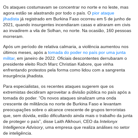
Os ataques costumavam se concentrar no norte e no leste, mas
agora estão se alastrando por todo o país. O
pior ataque
jihadista
já registrado em Burkina Faso ocorreu em 5 de junho de
2021, quando insurgentes incendiaram casas e atiraram em civis
ao invadirem a vila de Solhan, no norte. Na ocasião, 160 pessoas
morreram.
Após um período de relativa calmaria, a violência aumentou nos
últimos meses, após a
tomada do poder no país por uma junta
militar
, em janeiro de 2022. Oficiais descontentes derrubaram o
presidente eleito Roch Marc Christian Kabore, que vinha
enfrentando protestos pela forma como lidou com a sangrenta
insurgência jihadista.
Para especialistas, os recentes ataques sugerem que os
extremistas decidiram aproveitar a divisão pública no país após a
tomada do poder. “Os novos ataques sinalizam uma onda
crescente de militância no norte de Burkina Faso e levantam
preocupações sobre o alcance crescente de grupos terroristas
que, sem dúvida, estão dificultando ainda mais o trabalho da junta
de proteger o país”, disse Laith Alkhouri, CEO da
Intelonyx
Intelligence Advisory
, uma empresa que realiza análises no setor
de inteligência.