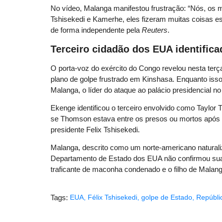
No vídeo, Malanga manifestou frustração: “Nós, os
Tshisekedi e Kamerhe, eles fizeram muitas coisas est
de forma independente pela
Reuters
.
Terceiro cidadão dos EUA identifica
O porta-voz do exército do Congo revelou nesta terça
plano de golpe frustrado em Kinshasa. Enquanto isso
Malanga, o líder do ataque ao palácio presidencial n
Ekenge identificou o terceiro envolvido como Taylo
se Thomson estava entre os presos ou mortos após o
presidente Felix Tshisekedi.
Malanga, descrito como um norte-americano naturaliz
Departamento de Estado dos EUA não confirmou sua
traficante de maconha condenado e o filho de Malang
Tags:
EUA
,
Félix Tshisekedi
,
golpe de Estado
,
Repúbli