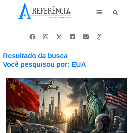
Ásia e Pacífico
Oriente Médio
Resultado da busca
Você pesquisou por: EUA
Ásia e Pacífico