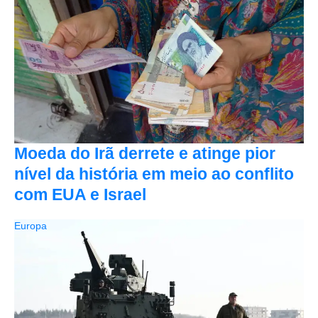
Moeda do Irã derrete e atinge pior
nível da história em meio ao conflito
com EUA e Israel
Europa