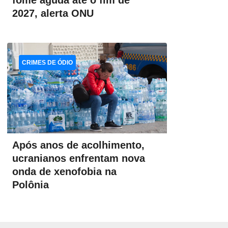
fome aguda até o fim de
2027, alerta ONU
CRIMES DE ÓDIO
Após anos de acolhimento,
ucranianos enfrentam nova
onda de xenofobia na
Polônia