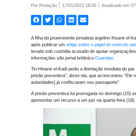
Por
Redação
17/01/2023 18:00
Atualizado em 07
A filha do proeminente jornalista argelino Ihsane el-
após publicar um
artigo sobre o papel do exército na
levado sob custódia acusado de apoiar organizaçõ
informações são jornal britânico
Guardian
.
Tin-Hinane el-Kadi pediu a libertação imediata do pa
prisão preventiva”, disse ela, que acrescentou: “Ele
autoridades] já confiscaram seu passaporte”.
A prisão preventiva foi prorrogada no domingo (15) s
apresentar um recurso a um juiz na quarta-feira (18).