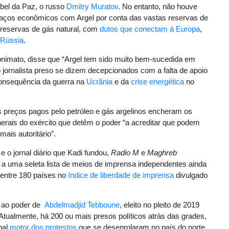
obel da Paz, o russo
Dmitry Muratov
. No entanto, não houve
aços econômicos com Argel por conta das vastas reservas de
s reservas de gás natural, com
dutos que conectam à Europa
,
 Rússia
.
onimato, disse que “Argel tem sido muito bem-sucedida em
do jornalista preso se dizem decepcionados com a falta de apoio
consequência da guerra na
Ucrânia
e da
crise energética
no
os preços pagos pelo petróleo e gás argelinos encheram os
nerais do exército que detêm o poder “a acreditar que podem
ais autoritário”.
e o jornal diário que Kadi fundou,
Radio M
e
Maghreb
 a uma seleta lista de meios de imprensa independentes ainda
º entre 180 países no
índice de liberdade de imprensa
divulgado
a ao poder de
Abdelmadjid Tebboune
, eleito no pleito de 2019
 Atualmente, há 200 ou mais presos políticos atrás das grades,
pal
motor dos protestos
que se desenrolaram no país do norte