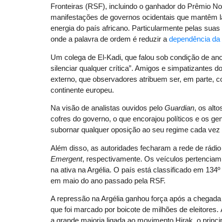
Fronteiras (RSF), incluindo o ganhador do Prêmio N
manifestações de governos ocidentais que mantêm l
energia do país africano. Particularmente pelas sua
onde a palavra de ordem é reduzir a
dependência da
Um colega de El-Kadi, que falou sob condição de an
silenciar qualquer crítica”. Amigos e simpatizantes 
externo, que observadores atribuem ser, em parte, 
continente europeu.
Na visão de analistas ouvidos pelo
Guardian
, os alt
cofres do governo, o que encorajou políticos e os ge
subornar qualquer oposição ao seu regime cada vez m
Além disso, as autoridades fecharam a rede de rádio 
Emergent
, respectivamente. Os veículos pertenciam
na ativa na Argélia. O país está classificado em 134
em maio do ano passado pela RSF.
A repressão na Argélia ganhou força após a chegad
que foi marcado por boicote de milhões de eleitores.
a grande maioria ligada ao movimento Hirak, o princi