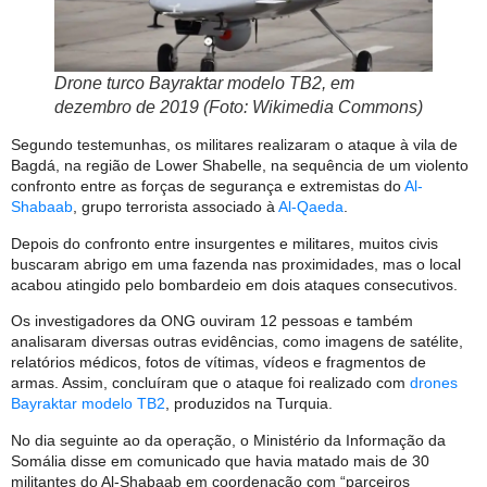
Drone turco Bayraktar modelo TB2, em
dezembro de 2019 (Foto: Wikimedia Commons)
Segundo testemunhas, os militares realizaram o ataque à vila de
Bagdá, na região de Lower Shabelle, na sequência de um violento
confronto entre as forças de segurança e extremistas do
Al-
Shabaab
, grupo terrorista associado à
Al-Qaeda
.
Depois do confronto entre insurgentes e militares, muitos civis
buscaram abrigo em uma fazenda nas proximidades, mas o local
acabou atingido pelo bombardeio em dois ataques consecutivos.
Os investigadores da ONG ouviram 12 pessoas e também
analisaram diversas outras evidências, como imagens de satélite,
relatórios médicos, fotos de vítimas, vídeos e fragmentos de
armas. Assim, concluíram que o ataque foi realizado com
drones
Bayraktar modelo TB2
, produzidos na Turquia.
No dia seguinte ao da operação, o Ministério da Informação da
Somália disse em comunicado que havia matado mais de 30
militantes do Al-Shabaab em coordenação com “parceiros