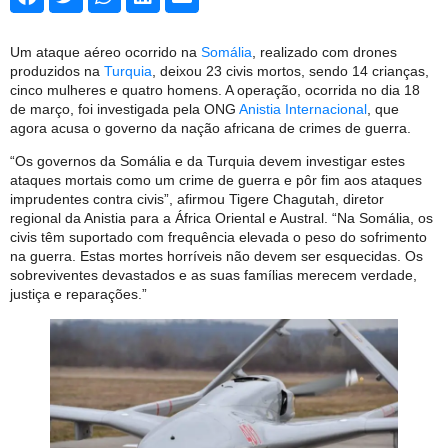
Um ataque aéreo ocorrido na
Somália
, realizado com drones
produzidos na
Turquia
, deixou 23 civis mortos, sendo 14 crianças,
cinco mulheres e quatro homens. A operação, ocorrida no dia 18
de março, foi investigada pela ONG
Anistia Internacional
, que
agora acusa o governo da nação africana de crimes de guerra.
“Os governos da Somália e da Turquia devem investigar estes
ataques mortais como um crime de guerra e pôr fim aos ataques
imprudentes contra civis”, afirmou Tigere Chagutah, diretor
regional da Anistia para a África Oriental e Austral. “Na Somália, os
civis têm suportado com frequência elevada o peso do sofrimento
na guerra. Estas mortes horríveis não devem ser esquecidas. Os
sobreviventes devastados e as suas famílias merecem verdade,
justiça e reparações.”