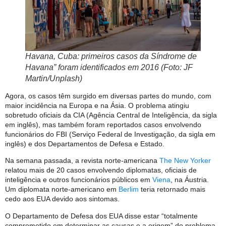
Havana, Cuba: primeiros casos da Síndrome de
Havana” foram identificados em 2016 (Foto: JF
Martin/Unplash)
Agora, os casos têm surgido em diversas partes do mundo, com
maior incidência na Europa e na Ásia. O problema atingiu
sobretudo oficiais da CIA (Agência Central de Inteligência, da sigla
em inglês), mas também foram reportados casos envolvendo
funcionários do FBI (Serviço Federal de Investigação, da sigla em
inglês) e dos Departamentos de Defesa e Estado.
Na semana passada, a revista norte-americana
The New Yorker
relatou mais de 20 casos envolvendo diplomatas, oficiais de
inteligência e outros funcionários públicos em
Viena
, na Áustria.
Um diplomata norte-americano em
Berlim
teria retornado mais
cedo aos EUA devido aos sintomas.
O Departamento de Defesa dos EUA disse estar “totalmente
comprometido em determinar as causas e a origem” do problema.