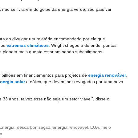
s não se livrarem do golpe da energia verde, seu país vai
tura ao divulgar um relatório encomendado por ele que
dos
extremos climáticos
. Wright chegou a defender pontos
um planeta mais quente estariam sendo subestimados.
 bilhões em financiamentos para projetos de
energia renovável
.
nergia solar
e eólica, que devem ser revogados por uma nova
33 anos, talvez esse não seja um setor viável”, disse o
Energia
,
descarbonização
,
energia renovável
,
EUA
,
meio
p