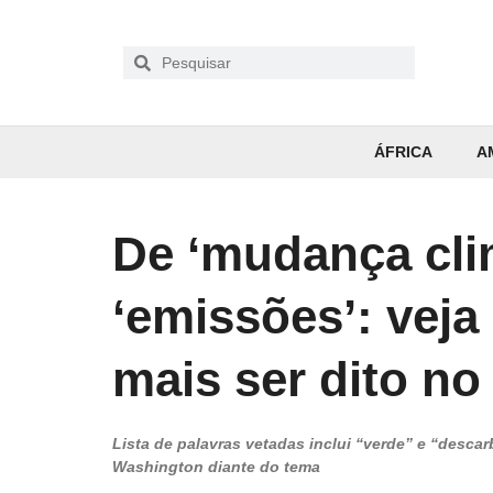
ÁFRICA
A
De ‘mudança clim
‘emissões’: veja
mais ser dito n
Lista de palavras vetadas inclui “verde” e “descar
Washington diante do tema