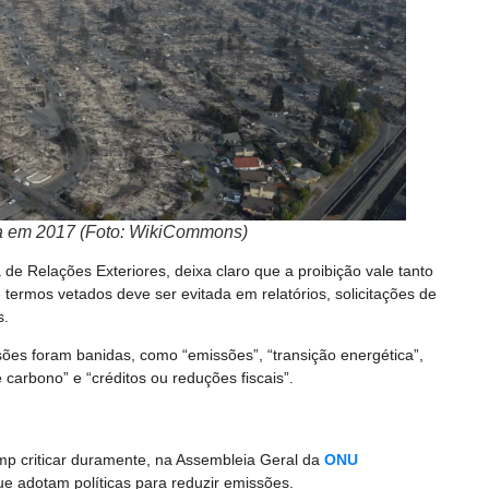
ia em 2017 (Foto: WikiCommons)
a de Relações Exteriores, deixa claro que a proibição vale tanto
 termos vetados deve ser evitada em relatórios, solicitações de
s.
sões foram banidas, como “emissões”, “transição energética”,
 carbono” e “créditos ou reduções fiscais”.
p criticar duramente, na Assembleia Geral da
ONU
e adotam políticas para reduzir emissões.