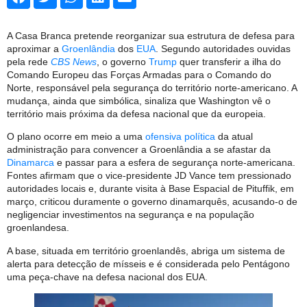
A Casa Branca pretende reorganizar sua estrutura de defesa para
aproximar a
Groenlândia
dos
EUA
. Segundo autoridades ouvidas
pela rede
CBS News
, o governo
Trump
quer transferir a ilha do
Comando Europeu das Forças Armadas para o Comando do
Norte, responsável pela segurança do território norte-americano. A
mudança, ainda que simbólica, sinaliza que Washington vê o
território mais próxima da defesa nacional que da europeia.
O plano ocorre em meio a uma
ofensiva política
da atual
administração para convencer a Groenlândia a se afastar da
Dinamarca
e passar para a esfera de segurança norte-americana.
Fontes afirmam que o vice-presidente JD Vance tem pressionado
autoridades locais e, durante visita à Base Espacial de Pituffik, em
março, criticou duramente o governo dinamarquês, acusando-o de
negligenciar investimentos na segurança e na população
groenlandesa.
A base, situada em território groenlandês, abriga um sistema de
alerta para detecção de mísseis e é considerada pelo Pentágono
uma peça-chave na defesa nacional dos EUA.