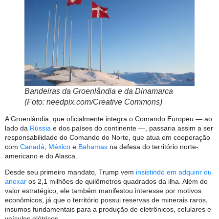
Bandeiras da Groenlândia e da Dinamarca
(Foto: needpix.com/Creative Commons)
A Groenlândia, que oficialmente integra o Comando Europeu — ao
lado da
Rússia
e dos países do continente —, passaria assim a ser
responsabilidade do Comando do Norte, que atua em cooperação
com
Canadá
,
México
e
Bahamas
na defesa do território norte-
americano e do Alasca.
Desde seu primeiro mandato, Trump vem
insistindo em adquirir ou
anexar
os 2,1 milhões de quilômetros quadrados da ilha. Além do
valor estratégico, ele também manifestou interesse por motivos
econômicos, já que o território possui reservas de minerais raros,
insumos fundamentais para a produção de eletrônicos, celulares e
veículos elétricos.