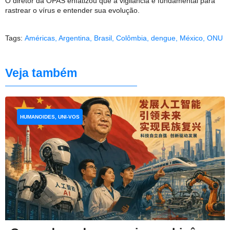
O diretor da OPAS enfatizou que a vigilância é fundamental para
rastrear o vírus e entender sua evolução.
Tags:
Américas
,
Argentina
,
Brasil
,
Colômbia
,
dengue
,
México
,
ONU
Veja também
HUMANOIDES, UNI-VOS