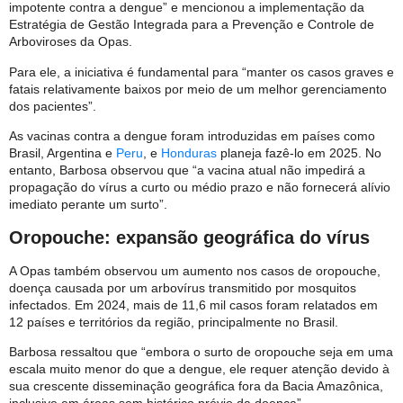
impotente contra a dengue” e mencionou a implementação da
Estratégia de Gestão Integrada para a Prevenção e Controle de
Arboviroses da Opas.
Para ele, a iniciativa é fundamental para “manter os casos graves e
fatais relativamente baixos por meio de um melhor gerenciamento
dos pacientes”.
As vacinas contra a dengue foram introduzidas em países como
Brasil, Argentina e
Peru
, e
Honduras
planeja fazê-lo em 2025. No
entanto, Barbosa observou que “a vacina atual não impedirá a
propagação do vírus a curto ou médio prazo e não fornecerá alívio
imediato perante um surto”.
Oropouche: expansão geográfica do vírus
A Opas também observou um aumento nos casos de oropouche,
doença causada por um arbovírus transmitido por mosquitos
infectados. Em 2024, mais de 11,6 mil casos foram relatados em
12 países e territórios da região, principalmente no Brasil.
Barbosa ressaltou que “embora o surto de oropouche seja em uma
escala muito menor do que a dengue, ele requer atenção devido à
sua crescente disseminação geográfica fora da Bacia Amazônica,
inclusive em áreas sem histórico prévio da doença”.