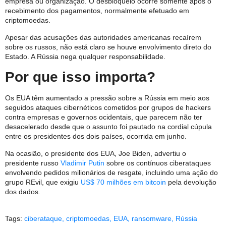
empresa ou organização. O desbloqueio ocorre somente após o
recebimento dos pagamentos, normalmente efetuado em
criptomoedas.
Apesar das acusações das autoridades americanas recaírem
sobre os russos, não está claro se houve envolvimento direto do
Estado. A Rússia nega qualquer responsabilidade.
Por que isso importa?
Os EUA têm aumentado a pressão sobre a Rússia em meio aos
seguidos ataques cibernéticos cometidos por grupos de hackers
contra empresas e governos ocidentais, que parecem não ter
desacelerado desde que o assunto foi pautado na cordial cúpula
entre os presidentes dos dois países, ocorrida em junho.
Na ocasião, o presidente dos EUA, Joe Biden, advertiu o
presidente russo
Vladimir Putin
sobre os contínuos ciberataques
envolvendo pedidos milionários de resgate, incluindo uma ação do
grupo REvil, que exigiu
US$ 70 milhões em bitcoin
pela devolução
dos dados.
Tags:
ciberataque
,
criptomoedas
,
EUA
,
ransomware
,
Rússia