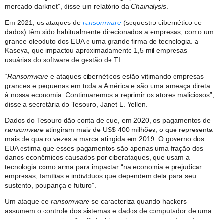
mercado darknet”, disse um relatório da
Chainalysis
.
Em 2021, os ataques de
ransomware
(sequestro cibernético de
dados) têm sido habitualmente direcionados a empresas, como um
grande oleoduto dos EUA e uma grande firma de tecnologia, a
Kaseya, que impactou aproximadamente 1,5 mil empresas
usuárias do software de gestão de TI.
“
Ransomware
e ataques cibernéticos estão vitimando empresas
grandes e pequenas em toda a América e são uma ameaça direta
à nossa economia. Continuaremos a reprimir os atores maliciosos”,
disse a secretária do Tesouro, Janet L. Yellen.
Dados do Tesouro dão conta de que, em 2020, os pagamentos de
ransomware
atingiram mais de US$ 400 milhões, o que representa
mais de quatro vezes a marca atingida em 2019. O governo dos
EUA estima que esses pagamentos são apenas uma fração dos
danos econômicos causados ​​por ciberataques, que usam a
tecnologia como arma para impactar “na economia e prejudicar
empresas, famílias e indivíduos que dependem dela para seu
sustento, poupança e futuro”.
Um ataque de
ransomware
se caracteriza quando hackers
assumem o controle dos sistemas e dados de computador de uma