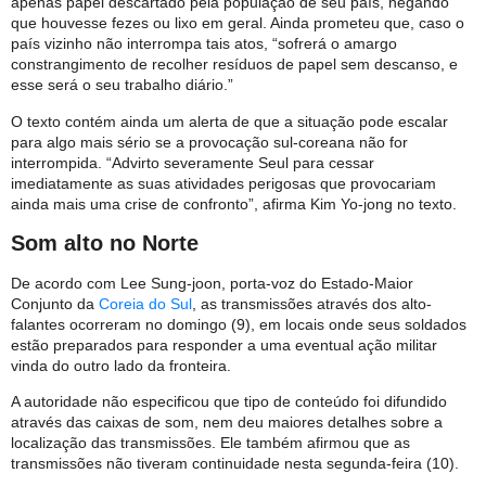
apenas papel descartado pela população de seu país, negando
que houvesse fezes ou lixo em geral. Ainda prometeu que, caso o
país vizinho não interrompa tais atos, “sofrerá o amargo
constrangimento de recolher resíduos de papel sem descanso, e
esse será o seu trabalho diário.”
O texto contém ainda um alerta de que a situação pode escalar
para algo mais sério se a provocação sul-coreana não for
interrompida. “Advirto severamente Seul para cessar
imediatamente as suas atividades perigosas que provocariam
ainda mais uma crise de confronto”, afirma Kim Yo-jong no texto.
Som alto no Norte
De acordo com Lee Sung-joon, porta-voz do Estado-Maior
Conjunto da
Coreia do Sul
, as transmissões através dos alto-
falantes ocorreram no domingo (9), em locais onde seus soldados
estão preparados para responder a uma eventual ação militar
vinda do outro lado da fronteira.
A autoridade não especificou que tipo de conteúdo foi difundido
através das caixas de som, nem deu maiores detalhes sobre a
localização das transmissões. Ele também afirmou que as
transmissões não tiveram continuidade nesta segunda-feira (10).