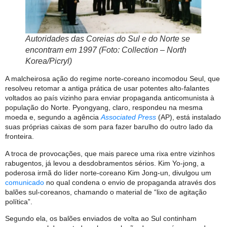
Autoridades das Coreias do Sul e do Norte se
encontram em 1997 (Foto: Collection – North
Korea/Picryl)
A malcheirosa ação do regime norte-coreano incomodou Seul, que
resolveu retomar a antiga prática de usar potentes alto-falantes
voltados ao país vizinho para enviar propaganda anticomunista à
população do Norte. Pyongyang, claro, respondeu na mesma
moeda e, segundo a agência
Associated Press
(AP), está instalado
suas próprias caixas de som para fazer barulho do outro lado da
fronteira.
A troca de provocações, que mais parece uma rixa entre vizinhos
rabugentos, já levou a desdobramentos sérios. Kim Yo-jong, a
poderosa irmã do líder norte-coreano Kim Jong-un, divulgou um
comunicado
no qual condena o envio de propaganda através dos
balões sul-coreanos, chamando o material de “lixo de agitação
política”.
Segundo ela, os balões enviados de volta ao Sul continham