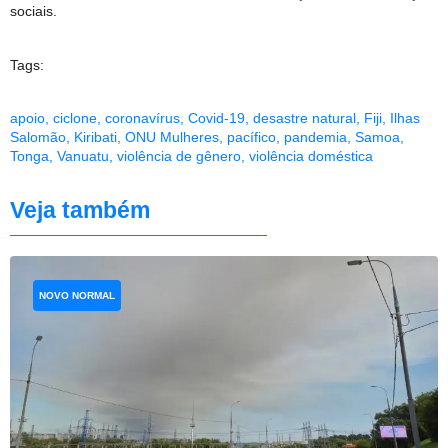
sociais.
Tags:
apoio
,
ciclone
,
coronavírus
,
Covid-19
,
desastre natural
,
Fiji
,
Ilhas
Salomão
,
Kiribati
,
ONU Mulheres
,
pacífico
,
pandemia
,
Samoa
,
Tonga
,
Vanuatu
,
violência de gênero
,
violência doméstica
Veja também
NOVO NORMAL