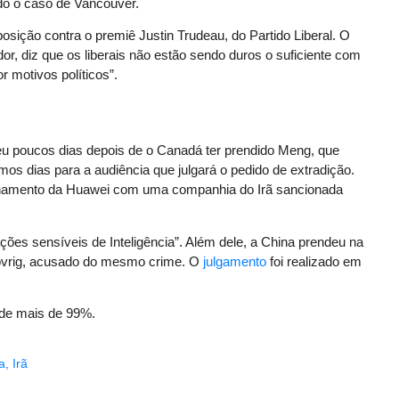
do o caso de Vancouver.
sição contra o premiê Justin Trudeau, do Partido Liberal. O
dor, diz que os liberais não estão sendo duros o suficiente com
r motivos políticos”.
u poucos dias depois de o Canadá ter prendido Meng, que
s dias para a audiência que julgará o pedido de extradição.
onamento da Huawei com uma companhia do Irã sancionada
ções sensíveis de Inteligência”. Além dele, a China prendeu na
vrig, acusado do mesmo crime. O
julgamento
foi realizado em
 de mais de 99%.
a
,
Irã