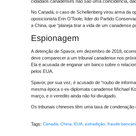
cidadãos canadenses não são uma coincidência, da
No Canadá, o caso de Schellenberg virou arma da opo
oposicionista Erin O’Toole, líder do Partido Conserva
a China, que “planeja tirar a vida de um canadense po
Espionagem
A detenção de Spavor, em dezembro de 2018, ocorre
deve comparecer a um tribunal canadense nos próximo
Ela é acusada de enganar um banco sobre o relaci
pelos EUA.
Spavor, por sua vez, é acusado de “roubo de informa
mesma época o ex-diplomata canadense Michael Ko
março, e o veredito ainda não foi divulgado.
Os tribunais chineses têm uma taxa de condenação
Tags:
Canadá
,
China
,
EUA
,
extradição
,
fraude bancári