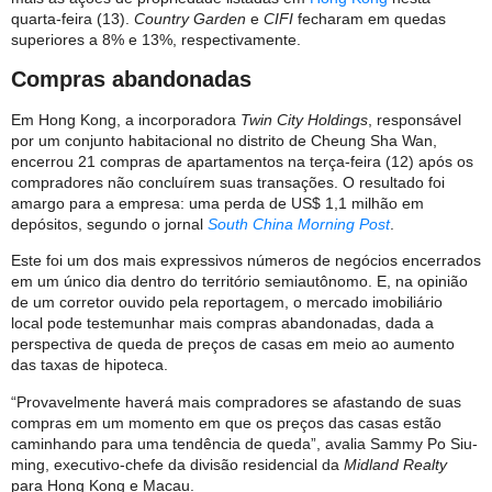
quarta-feira (13).
Country Garden
e
CIFI
fecharam em quedas
superiores a 8% e 13%, respectivamente.
Compras abandonadas
Em Hong Kong, a incorporadora
Twin City Holdings
, responsável
por um conjunto habitacional no distrito de Cheung Sha Wan,
encerrou 21 compras de apartamentos na terça-feira (12) após os
compradores não concluírem suas transações. O resultado foi
amargo para a empresa: uma perda de US$ 1,1 milhão em
depósitos, segundo o jornal
South China Morning Post
.
Este foi um dos mais expressivos números de negócios encerrados
em um único dia dentro do território semiautônomo. E, na opinião
de um corretor ouvido pela reportagem, o mercado imobiliário
local pode testemunhar mais compras abandonadas, dada a
perspectiva de queda de preços de casas em meio ao aumento
das taxas de hipoteca.
“Provavelmente haverá mais compradores se afastando de suas
compras em um momento em que os preços das casas estão
caminhando para uma tendência de queda”, avalia Sammy Po Siu-
ming, executivo-chefe da divisão residencial da
Midland Realty
para Hong Kong e Macau.