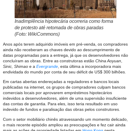
Inadimplência hipotecária ocorreria como forma
de protesto até retomada de obras paradas
(Foto: WikiCommons)
Anos após terem adquirido imóveis em pré-venda, os compradores
ainda não receberam as chaves devido ao descumprimento de
datas programadas para a entrega, já que os desenvolvedores não
concluíram as obras. Entre as construtoras estão
China Aoyuan
,
Sinic,
Shimao
e a
Evergrande
, esta última a incorporadora mais
endividada do mundo por conta de seu déficit de US$ 300 bilhões.
Em cartas abertas endereçadas a reguladores e bancos locais
publicadas na internet, os grupos de compradores culpam bancos
comerciais locais por aprovarem empréstimos hipotecários
indevidos a desenvolvedores, além de uma supervisão insuficiente
das contas de garantia. Para eles, isso teria resultado em uso
indevido de fundos e paralisação das obras pelos construtores.
Com o setor mobiliário chinês atravessando um momento delicado,
o mais recente episódio ampliou as preocupações e fez cair ainda
mais as ações de propriedade listadas em
Hong Kong
nesta