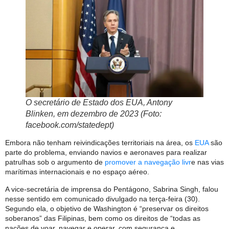
O secretário de Estado dos EUA, Antony
Blinken, em dezembro de 2023 (Foto:
facebook.com/statedept)
Embora não tenham reivindicações territoriais na área, os
EUA
são
parte do problema, enviando navios e aeronaves para realizar
patrulhas sob o argumento de
promover a navegação livr
e nas vias
marítimas ​​internacionais e no espaço aéreo.
A vice-secretária de imprensa do Pentágono, Sabrina Singh, falou
nesse sentido em comunicado divulgado na terça-feira (30).
Segundo ela, o objetivo de Washington é “preservar os direitos
soberanos” das Filipinas, bem como os direitos de “todas as
nações de voar, navegar e operar, com segurança e