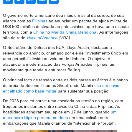
O governo norte-americano deu mais um sinal da solidez de sua
aliança com as
Filipinas
ao anunciar um pacote de ajuda militar de
US$ 500 milhões destinado ao país asiático, que trava uma disputa
territorial com a
China
no
Mar da China Meridional
. As informações
são da rede
Voice of America
(VOA)
.
O Secretário de Defesa dos EUA, Lloyd Austin, destacou a
relevância do anúncio, chamado por ele de “investimento único em
uma geração” devido ao volume de dinheiro. O objetivo é
alavancar a modernização das Forças Armadas filipinas, um
movimento que tende a enfurecer Beijing.
O principal foco de tensão entre os dois países asiáticos é o banco
de areia de Second Thomas Shoal, onde Manila
usa um navio
encalhado como base militar
para sustentar sua posição.
De 2023 para cá houve uma escalada na tensão na região, com
frequentes incidentes entre navios da China e das Filipinas. As
hostilidades atingiram seu ápice em 17 de junho, quando
um
marinheiro filipino perdeu um dedo
em uma colisão entre
embarcações que Manila chamou de “intencional” e “brutal”.