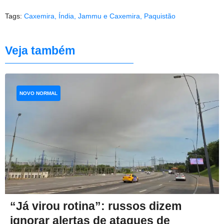
Tags:
Caxemira
,
Índia
,
Jammu e Caxemira
,
Paquistão
Veja também
NOVO NORMAL
“Já virou rotina”: russos dizem
ignorar alertas de ataques de