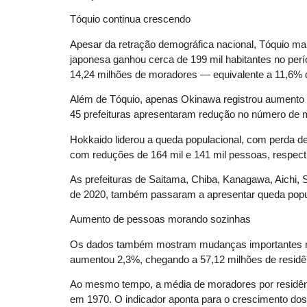
Tóquio continua crescendo
Apesar da retração demográfica nacional, Tóquio man
japonesa ganhou cerca de 199 mil habitantes no per
14,24 milhões de moradores — equivalente a 11,6% d
Além de Tóquio, apenas Okinawa registrou aumento p
45 prefeituras apresentaram redução no número de 
Hokkaido liderou a queda populacional, com perda d
com reduções de 164 mil e 141 mil pessoas, respec
As prefeituras de Saitama, Chiba, Kanagawa, Aichi,
de 2020, também passaram a apresentar queda popu
Aumento de pessoas morando sozinhas
Os dados também mostram mudanças importantes na e
aumentou 2,3%, chegando a 57,12 milhões de residê
Ao mesmo tempo, a média de moradores por residênc
em 1970. O indicador aponta para o crescimento dos