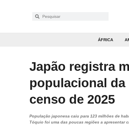
ÁFRICA
A
Japão registra 
populacional da 
censo de 2025
População japonesa caiu para 123 milhões de habit
Tóquio foi uma das poucas regiões a apresentar 