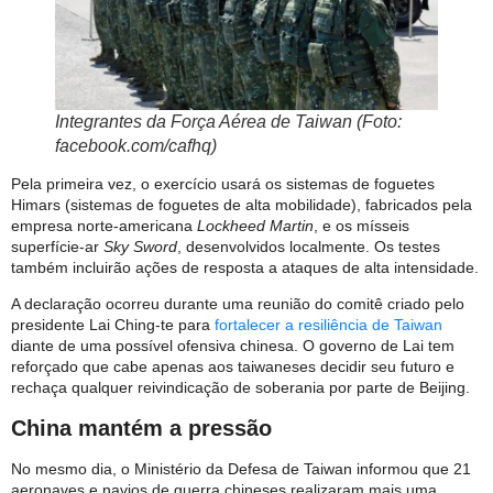
Integrantes da Força Aérea de Taiwan (Foto:
facebook.com/cafhq)
Pela primeira vez, o exercício usará os sistemas de foguetes
Himars (sistemas de foguetes de alta mobilidade), fabricados pela
empresa norte-americana
Lockheed Martin
, e os mísseis
superfície-ar
Sky Sword
, desenvolvidos localmente. Os testes
também incluirão ações de resposta a ataques de alta intensidade.
A declaração ocorreu durante uma reunião do comitê criado pelo
presidente Lai Ching-te para
fortalecer a resiliência de Taiwan
diante de uma possível ofensiva chinesa. O governo de Lai tem
reforçado que cabe apenas aos taiwaneses decidir seu futuro e
rechaça qualquer reivindicação de soberania por parte de Beijing.
China mantém a pressão
No mesmo dia, o Ministério da Defesa de Taiwan informou que 21
aeronaves e navios de guerra chineses realizaram mais uma