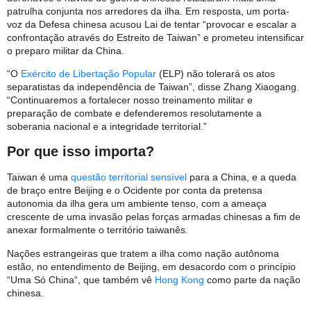
patrulha conjunta nos arredores da ilha. Em resposta, um porta-
voz da Defesa chinesa acusou Lai de tentar “provocar e escalar a
confrontação através do Estreito de Taiwan” e prometeu intensificar
o preparo militar da China.
“O
Exército de Libertação Popular
(ELP) não tolerará os atos
separatistas da independência de Taiwan”, disse Zhang Xiaogang.
“Continuaremos a fortalecer nosso treinamento militar e
preparação de combate e defenderemos resolutamente a
soberania nacional e a integridade territorial.”
Por que isso importa?
Taiwan é uma
questão territorial sensível
para a China, e a queda
de braço entre Beijing e o Ocidente por conta da pretensa
autonomia da ilha gera um ambiente tenso, com a ameaça
crescente de uma invasão pelas forças armadas chinesas a fim de
anexar formalmente o território taiwanês.
Nações estrangeiras que tratem a ilha como nação autônoma
estão, no entendimento de Beijing, em desacordo com o princípio
“Uma Só China“, que também vê
Hong Kong
como parte da nação
chinesa.