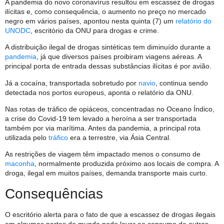
A pandemia do novo coronavírus resultou em escassez de drogas
ilícitas e, como consequência, o aumento no preço no mercado
negro em vários países, apontou nesta quinta (7) um
relatório do
UNODC
, escritório da ONU para drogas e crime.
A distribuição ilegal de drogas sintéticas tem diminuído durante a
pandemia
, já que diversos países proibiram viagens aéreas. A
principal porta de entrada dessas substâncias ilícitas é por avião.
Já a cocaína, transportada sobretudo por
navio
, continua sendo
detectada nos portos europeus, aponta o relatório da ONU.
Nas rotas de tráfico de opiáceos, concentradas no Oceano Índico,
a crise do Covid-19 tem levado a heroína a ser transportada
também por via marítima. Antes da pandemia, a principal rota
utilizada pelo
tráfico
era a terrestre, via Ásia Central.
As restrições de viagem têm impactado menos o consumo de
maconha
, normalmente produzida próximo aos locais de compra. A
droga, ilegal em muitos países, demanda transporte mais curto.
Consequências
O escritório alerta para o fato de que a escassez de drogas ilegais
em algumas partes do mundo pode levar ao consumo de outras