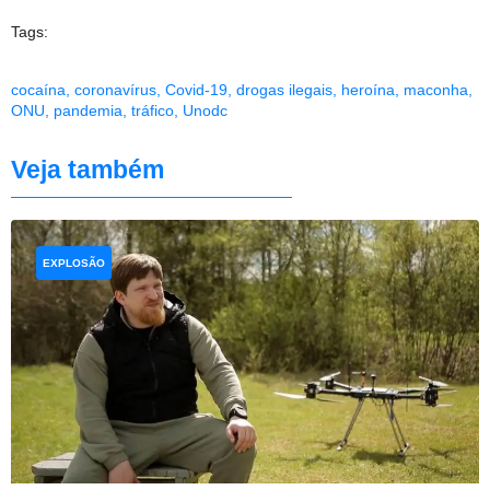
Tags:
cocaína
,
coronavírus
,
Covid-19
,
drogas ilegais
,
heroína
,
maconha
,
ONU
,
pandemia
,
tráfico
,
Unodc
Veja também
EXPLOSÃO