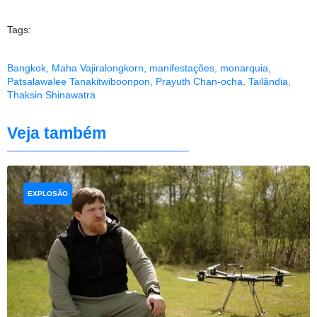
Tags:
Bangkok
,
Maha Vajiralongkorn
,
manifestações
,
monarquia
,
Patsalawalee Tanakitwiboonpon
,
Prayuth Chan-ocha
,
Tailândia
,
Thaksin Shinawatra
Veja também
EXPLOSÃO