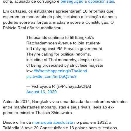
ocha, acusado de corrupção e
perseguição a oposicionistas
.
Em cartazes, os estudantes apresentaram 10 reformas que
esperam na monarquia do país, incluindo a limitação de seus
poderes sobre as forças armadas e sobre a Constituição. O
Palácio Real não se manifestou.
Thousands continue to fill Bangkok’s
Ratchadamnoen Avenue to join student-
led rally against PM Prayut’s government.
They’re calling for political reforms,
including of Thai monarchy, despite risks
of being prosecuted by strict lese majeste
law
#WhatsHappeninginThailand
pic.twitter.com/tnrDaQ3hu9
— Pichayada P. (@PichayadaCNA)
August 16, 2020
Antes de 2014, Bangkok viveu uma década de confrontos violentos
entre manifestantes monarquistas e seus rivais, leais ao ex-
primeiro-ministro Thaksin Shinawatra.
Desde o fim da
monarquia absolutista
no país, em 1932, a
Tailândia já teve 20 Constituições e 13 golpes bem-sucedidos.