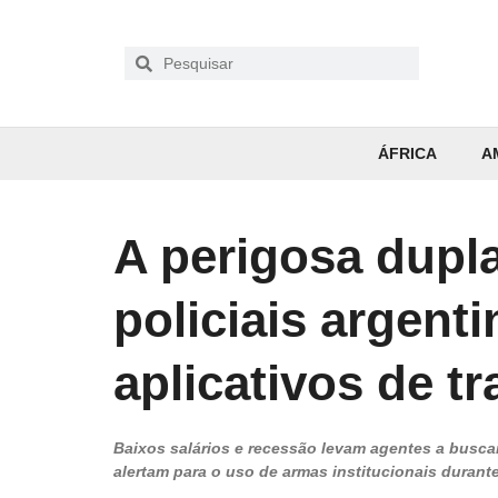
ÁFRICA
A
A perigosa dupl
policiais argenti
aplicativos de t
Baixos salários e recessão levam agentes a busca
alertam para o uso de armas institucionais durante