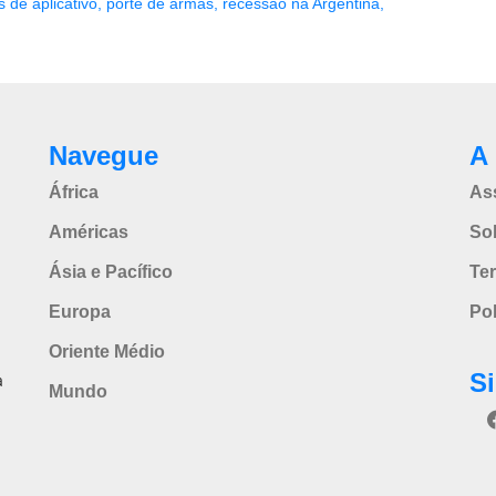
s de aplicativo
,
porte de armas
,
recessão na Argentina
,
Navegue
A 
África
As
Américas
So
Ásia e Pacífico
Te
Europa
Pol
Oriente Médio
S
a
Mundo