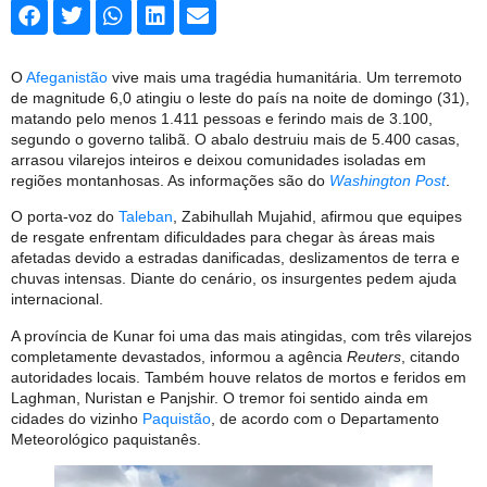
O
Afeganistão
vive mais uma tragédia humanitária. Um terremoto
de magnitude 6,0 atingiu o leste do país na noite de domingo (31),
matando pelo menos 1.411 pessoas e ferindo mais de 3.100,
segundo o governo talibã. O abalo destruiu mais de 5.400 casas,
arrasou vilarejos inteiros e deixou comunidades isoladas em
regiões montanhosas. As informações são do
Washington Post
.
O porta-voz do
Taleban
, Zabihullah Mujahid, afirmou que equipes
de resgate enfrentam dificuldades para chegar às áreas mais
afetadas devido a estradas danificadas, deslizamentos de terra e
chuvas intensas. Diante do cenário, os insurgentes pedem ajuda
internacional.
A província de Kunar foi uma das mais atingidas, com três vilarejos
completamente devastados, informou a agência
Reuters
, citando
autoridades locais. Também houve relatos de mortos e feridos em
Laghman, Nuristan e Panjshir. O tremor foi sentido ainda em
cidades do vizinho
Paquistão
, de acordo com o Departamento
Meteorológico paquistanês.